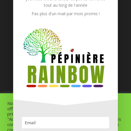
tout au long de l'année
Pas plus d'un mail par mois promis !
PEPINIERE RAINBOW
CIAP-Serer Marie-laure
12 RUE GALERNE
85450-Puyravault
07.60.52.46.67
Politique des cookies
Politique de confidentialité
CGV
Nous utilisons des cookies sur notre site Web pour vous
offrir l'expérience la plus pertinente en mémorisant vos
préférences et vos visites répétées. En cliquant sur
"Accepter tout", vous consentez à l'utilisation de TOUS les
cookies. Cependant, vous pouvez visiter "Paramètres des
Design de
Elegant Themes
| Propulsé par
cookies" pour fournir un consentement contrôlé.