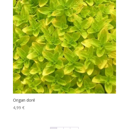
Origan doré
4,99
€