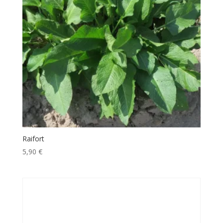
Raifort
5,90
€