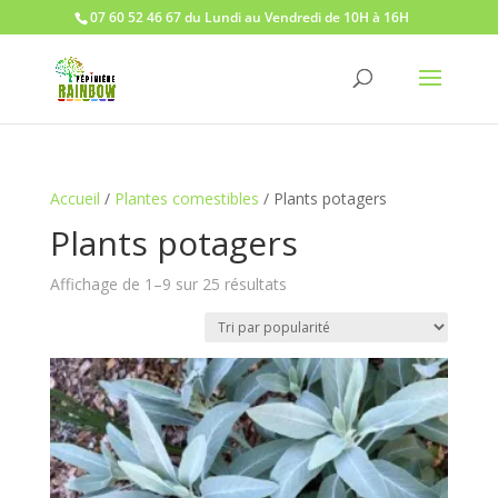
07 60 52 46 67 du Lundi au Vendredi de 10H à 16H
Accueil
/
Plantes comestibles
/ Plants potagers
Plants potagers
Trié
Affichage de 1–9 sur 25 résultats
par
popularité