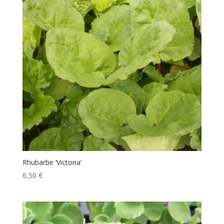
Rhubarbe ‘Victoria’
6,50
€