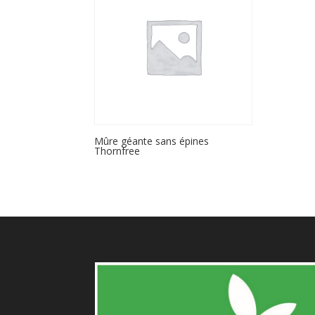
Mûre géante sans épines
Thornfree