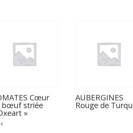
OMATES Cœur
AUBERGINES
 bœuf striée
Rouge de Turqu
Oxeart »
0
€