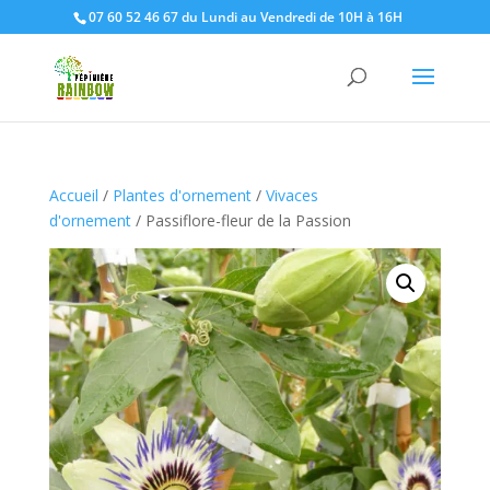
07 60 52 46 67 du Lundi au Vendredi de 10H à 16H
Accueil
/
Plantes d'ornement
/
Vivaces
d'ornement
/ Passiflore-fleur de la Passion