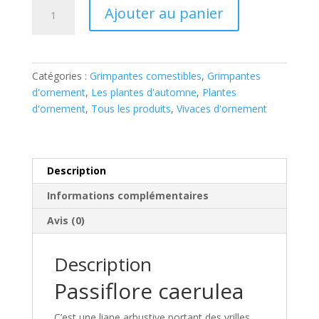
quantité
Ajouter au panier
de
Passiflore-
fleur
de
Catégories :
Grimpantes comestibles
,
Grimpantes
la
d'ornement
,
Les plantes d'automne
,
Plantes
Passion
d'ornement
,
Tous les produits
,
Vivaces d'ornement
Description
Informations complémentaires
Avis (0)
Description
Passiflore caerulea
C’est une liane arbustive portant des vrilles