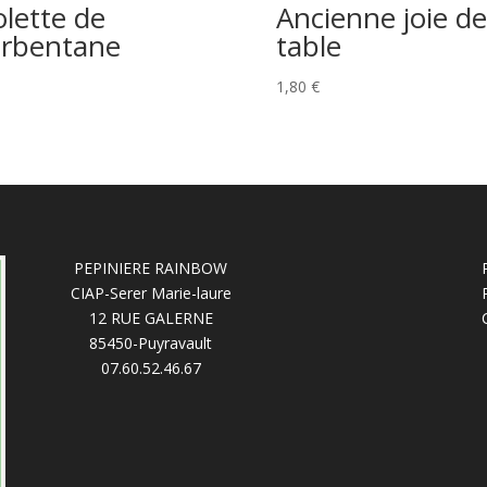
olette de
Ancienne joie de
rbentane
table
1,80
€
PEPINIERE RAINBOW
CIAP-Serer Marie-laure
12 RUE GALERNE
85450-Puyravault
07.60.52.46.67