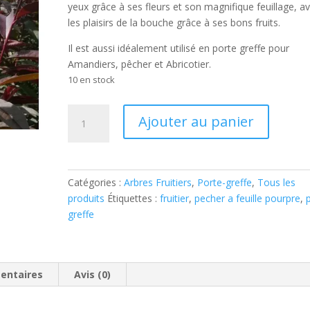
yeux grâce à ses fleurs et son magnifique feuillage, a
les plaisirs de la bouche grâce à ses bons fruits.
Il est aussi idéalement utilisé en porte greffe pour
Amandiers, pêcher et Abricotier.
10 en stock
quantité
Ajouter au panier
de
pêcher
à
feuilles
Catégories :
Arbres Fruitiers
,
Porte-greffe
,
Tous les
pourpres-
produits
Étiquettes :
fruitier
,
pecher a feuille pourpre
,
2
greffe
ans
-
pot
2
entaires
Avis (0)
litres