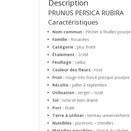
Description
PRUNUS PERSICA RUBIRA
Caractéristiques
Nom commun :
Pêcher à feuilles pourpr
Famille :
Rosacées
Catégorie :
plus fruité
Étalement :
2/3M
Feuillage :
caduc
Couleur des fleurs :
rose
Fruit :
rouge très foncé presque pourpre 
Récolte :
juillet à septembre
Utilisation :
verger – isolé
Sol :
riche et bien drainé
Port :
étalé
Terre à utiliser :
terreau universel/terr
Nuisibles :
pucerons – chenilles
Maladies possibles :
cloque du pêcher