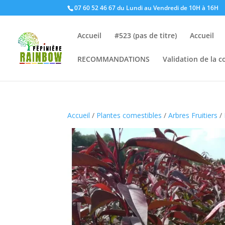
07 60 52 46 67 du Lundi au Vendredi de 10H à 16H
Accueil
#523 (pas de titre)
Accueil
RECOMMANDATIONS
Validation de la
Accueil
/
Plantes comestibles
/
Arbres Fruitiers
/