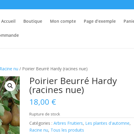
Accueil
Boutique
Mon compte
Page d’exemple
Pani
 commande
Racine nu
/ Poirier Beurré Hardy (racines nue)
Poirier Beurré Hardy
(racines nue)
18,00
€
Rupture de stock
Catégories :
Arbres Fruitiers
,
Les plantes d'automne
,
Racine nu
,
Tous les produits