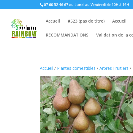
07 60 52 46 67 du Lundi au Vendredi de 10H à 16H
Accueil
#523 (pas de titre)
Accueil
RECOMMANDATIONS
Validation de la
Accueil
/
Plantes comestibles
/
Arbres Fruitiers
/