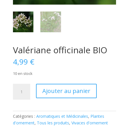
Valériane officinale BIO
4,99
€
10 en stock
quantité
Ajouter au panier
de
Valériane
officinale
BIO
Catégories :
Aromatiques et Médicinales
,
Plantes
d'ornement
,
Tous les produits
,
Vivaces d'ornement