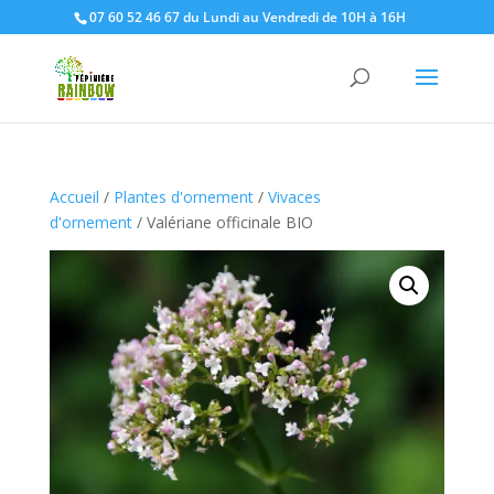
07 60 52 46 67 du Lundi au Vendredi de 10H à 16H
Accueil
/
Plantes d'ornement
/
Vivaces
d'ornement
/ Valériane officinale BIO