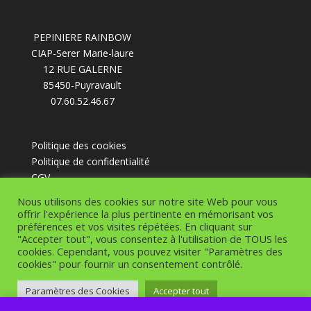
PEPINIERE RAINBOW
CIAP-Serer Marie-laure
12 RUE GALERNE
85450-Puyravault
07.60.52.46.67
Politique des cookies
Politique de confidentialité
CGV
Nous utilisons des cookies sur notre site Web pour vous
offrir l'expérience la plus pertinente en mémorisant vos
préférences et vos visites répétées. En cliquant sur
"Accepter tout", vous consentez à l'utilisation de TOUS les
cookies. Cependant, vous pouvez visiter "Paramètres des
Design de
Elegant Themes
| Propulsé par
cookies" pour fournir un consentement contrôlé.
WordPress
Paramètres des Cookies
Accepter tout