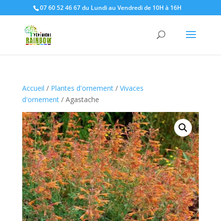
07 60 52 46 67 du Lundi au Vendredi de 10H à 16H
Accueil
/
Plantes d'ornement
/
Vivaces
d'ornement
/ Agastache