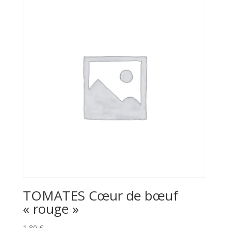
TOMATES Cœur de bœuf
« rouge »
1,80
€