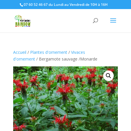
07 60 52 46 67 du Lundi au Vendredi de 10H à 16H
Accueil
/
Plantes d'ornement
/
Vivaces
d'ornement
/ Bergamote sauvage /Monarde