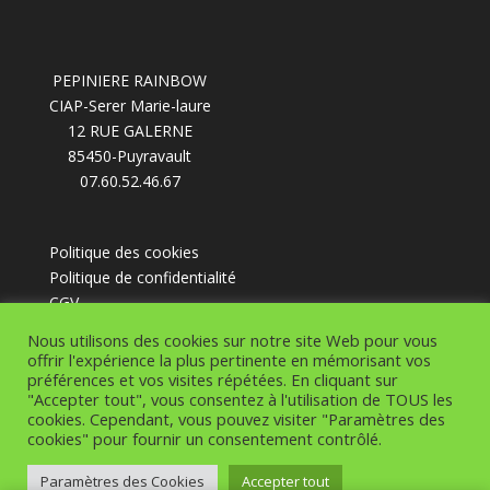
PEPINIERE RAINBOW
CIAP-Serer Marie-laure
12 RUE GALERNE
85450-Puyravault
07.60.52.46.67
Politique des cookies
Politique de confidentialité
CGV
Nous utilisons des cookies sur notre site Web pour vous
offrir l'expérience la plus pertinente en mémorisant vos
préférences et vos visites répétées. En cliquant sur
"Accepter tout", vous consentez à l'utilisation de TOUS les
cookies. Cependant, vous pouvez visiter "Paramètres des
Design de
Elegant Themes
| Propulsé par
cookies" pour fournir un consentement contrôlé.
WordPress
Paramètres des Cookies
Accepter tout