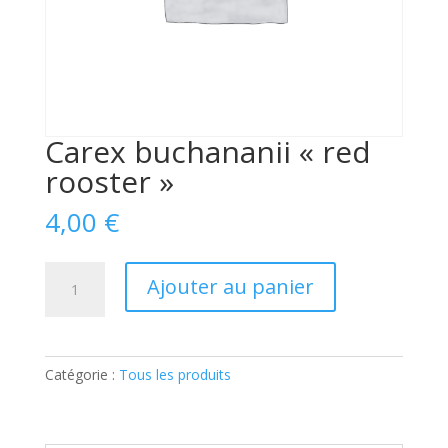
Carex buchananii « red
rooster »
4,00
€
quantité
Ajouter au panier
de
Carex
buchananii
"red
Catégorie :
Tous les produits
rooster"