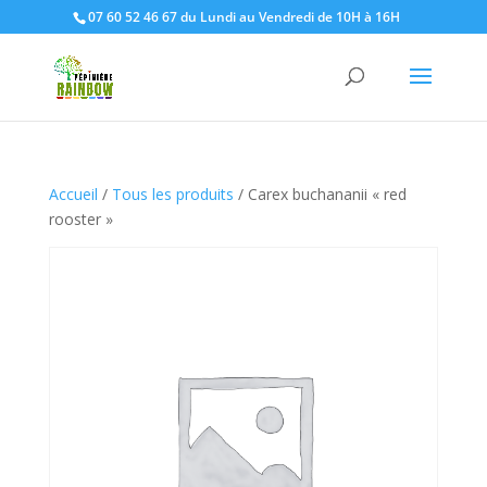
07 60 52 46 67 du Lundi au Vendredi de 10H à 16H
Accueil
/
Tous les produits
/ Carex buchananii « red
rooster »