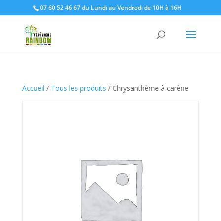
07 60 52 46 67 du Lundi au Vendredi de 10H à 16H
Accueil
/
Tous les produits
/ Chrysanthème à carène