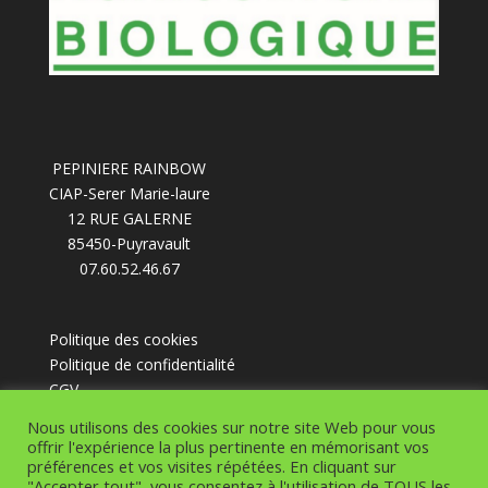
PEPINIERE RAINBOW
CIAP-Serer Marie-laure
12 RUE GALERNE
85450-Puyravault
07.60.52.46.67
Politique des cookies
Politique de confidentialité
CGV
Nous utilisons des cookies sur notre site Web pour vous
offrir l'expérience la plus pertinente en mémorisant vos
préférences et vos visites répétées. En cliquant sur
"Accepter tout", vous consentez à l'utilisation de TOUS les