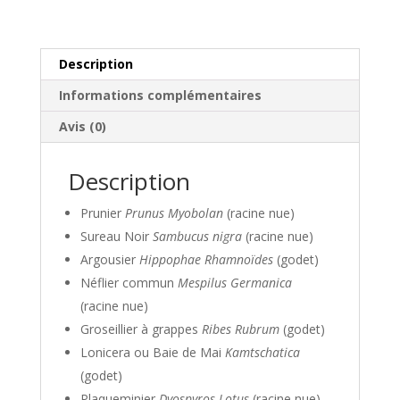
10m
de
haie
Description
Informations complémentaires
Avis (0)
Description
Prunier
Prunus Myobolan
(racine nue)
Sureau Noir
Sambucus nigra
(racine nue)
Argousier
Hippophae Rhamnoïdes
(godet)
Néflier commun
Mespilus Germanica
(racine nue)
Groseillier à grappes
Ribes Rubrum
(godet)
Lonicera ou Baie de Mai
Kamtschatica
(godet)
Plaqueminier
Dyospyros Lotus
(racine nue)