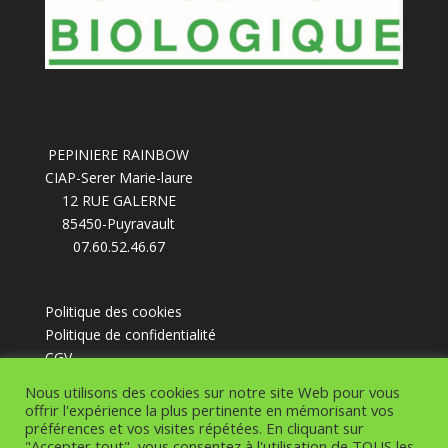
PEPINIERE RAINBOW
CIAP-Serer Marie-laure
12 RUE GALERNE
85450-Puyravault
07.60.52.46.67
Politique des cookies
Politique de confidentialité
CGV
Nous utilisons des cookies sur notre site Web pour vous
offrir l'expérience la plus pertinente en mémorisant vos
préférences et vos visites répétées. En cliquant sur
"Accepter tout", vous consentez à l'utilisation de TOUS les