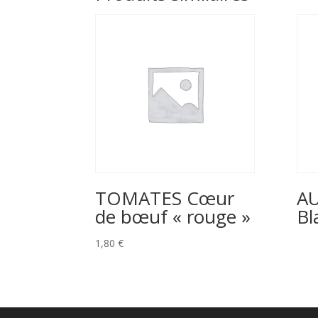
TOMATES Cœur
A
de bœuf « rouge »
Bl
1,80
€