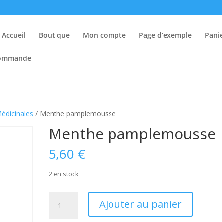
Accueil
Boutique
Mon compte
Page d’exemple
Pani
 commande
édicinales
/ Menthe pamplemousse
Menthe pamplemousse
5,60
€
2 en stock
quantité
Ajouter au panier
de
Menthe