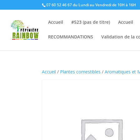
07 60 52 46 67 du Lundi au Vendredi de 10H à 16H
Accueil
#523 (pas de titre)
Accueil
RECOMMANDATIONS
Validation de la
Accueil
/
Plantes comestibles
/
Aromatiques et M