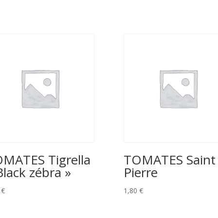
MATES Tigrella
TOMATES Saint
Black zébra »
Pierre
0
€
1,80
€