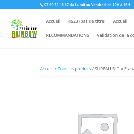
07 60 52 46 67 du Lundi au Vendredi de 10H à 16H
Accueil
#523 (pas de titre)
Accueil
RECOMMANDATIONS
Validation de la
Accueil
/
Tous les produits
/ SUREAU BIO « Franz