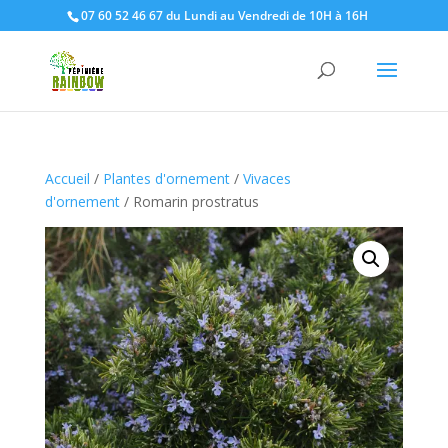
07 60 52 46 67 du Lundi au Vendredi de 10H à 16H
Accueil
/
Plantes d'ornement
/
Vivaces
d'ornement
/ Romarin prostratus