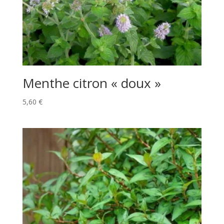
Menthe citron « doux »
5,60
€