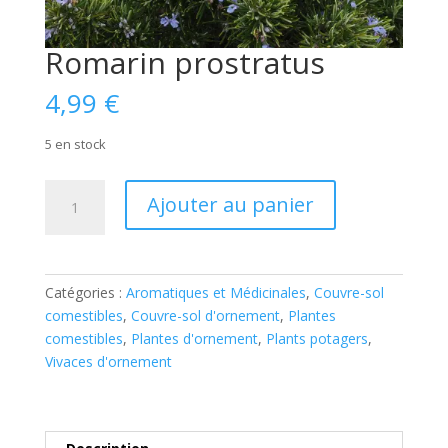
Romarin prostratus
4,99
€
5 en stock
quantité
Ajouter au panier
de
Romarin
prostratus
Catégories :
Aromatiques et Médicinales
,
Couvre-sol
comestibles
,
Couvre-sol d'ornement
,
Plantes
comestibles
,
Plantes d'ornement
,
Plants potagers
,
Vivaces d'ornement